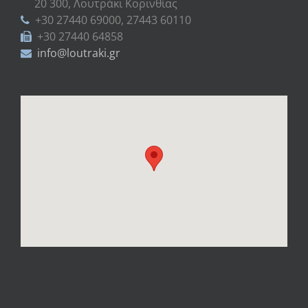
20 300, Λουτράκι Κορινθίας
+30 27440 69000, 27443 60110
+30 27440 64858
info@loutraki.gr