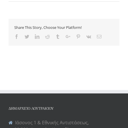
Share This Story, Choose Your Platform!
Facebook
Twitter
Linkedin
Reddit
Tumblr
Google+
Pinterest
Vk
Email
ΔΗΜΑΡΧΕΊΟ ΛΟΥΤΡΑΚΊΟΥ
Ιάσονος 1 & Εθνικής Αντιστάσεως,