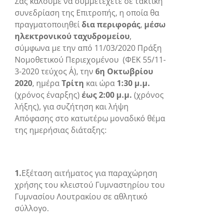
Σας καλούμε να συμμετέχετε σε τακτική
συνεδρίαση της Επιτροπής, η οποία θα
πραγματοποιηθεί
δια περιφοράς
,
μέσω
ηλεκτρονικού ταχυδρομείου
,
σύμφωνα με την από 11/03/2020 Πράξη
Νομοθετικού Περιεχομένου (ΦΕΚ 55/11-
3-2020 τεύχος Α΄), την
6
η
Οκτωβρίου
2020
, ημέρα
Τρίτη
και ώρα
1:30 μ.μ.
(χρόνος έναρξης)
έως 2:00 μ.μ.
(χρόνος
λήξης), για συζήτηση και λήψη
Απόφασης στο κατωτέρω μοναδικό θέμα
της ημερήσιας διάταξης:
1.
Εξέταση αιτήματος για παραχώρηση
χρήσης του κλειστού Γυμναστηρίου του
Γυμνασίου Λουτρακίου σε αθλητικό
σύλλογο.