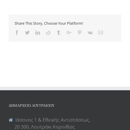
Share This Story, Choose Your Platform!
Facebook
Twitter
Linkedin
Reddit
Tumblr
Google+
Pinterest
Vk
Email
ΔΗΜΑΡΧΕΊΟ ΛΟΥΤΡΑΚΊΟΥ
Ιάσονος 1 & Εθνικής Αντιστάσεως,
20 300, Λουτράκι Κορινθίας