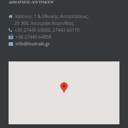
ΔΗΜΑΡΧΕΊΟ ΛΟΥΤΡΑΚΊΟΥ
Ιάσονος 1 & Εθνικής Αντιστάσεως,
20 300, Λουτράκι Κορινθίας
+30 27440 69000, 27443 60110
+30 27440 64858
info@loutraki.gr