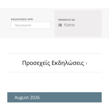
ΕΚΔΗΛΏΣΕΙΣ ΑΠΌ
ΠΡΟΒΟΛΉ ΩΣ
Πλοήγηση
Λίστα
Προβολών
Εκδήλωσης
Προσεχείς Εκδηλώσεις
›
August 2026