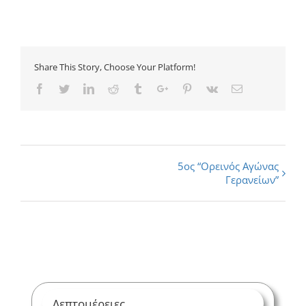
Share This Story, Choose Your Platform!
Facebook
Twitter
Linkedin
Reddit
Tumblr
Google+
Pinterest
Vk
Email
Εκδήλωση
5ος “Ορεινός Αγώνας
Γερανείων”
Navigation
Λεπτομέρειες