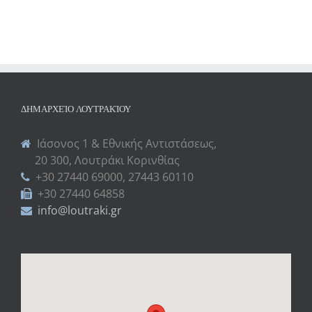
ΔΗΜΑΡΧΕΊΟ ΛΟΥΤΡΑΚΊΟΥ
Ιάσονος 1 & Εθνικής Αντιστάσεως,
20 300, Λουτράκι Κορινθίας
+30 27440 69000, 27443 60110
+30 27440 64858
info@loutraki.gr