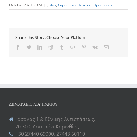
October 23rd, 2024
|
,
Νέα
,
Συμαντικά
,
Πολιτική Προστασία
Share This Story, Choose Your Platform!
Facebook
Twitter
Linkedin
Reddit
Tumblr
Google+
Pinterest
Vk
Email
ΔΗΜΑΡΧΕΊΟ ΛΟΥΤΡΑΚΊΟΥ
Ιάσονος 1 & Εθνικής Αντιστάσεως,
20 300, Λουτράκι Κορινθίας
+30 27440 69000, 27443 60110