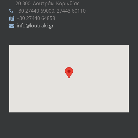
20 300, Λουτράκι Κορινθίας
+30 27440 69000, 27443 60110
+30 27440 64858
info@loutraki.gr