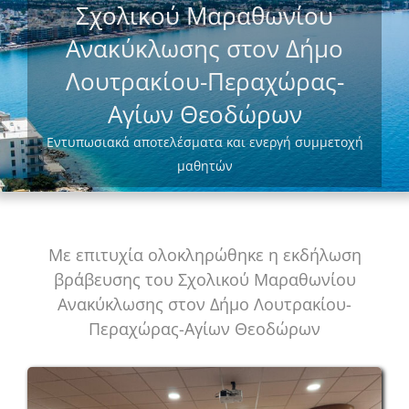
Σχολικού Μαραθωνίου
Ανακύκλωσης στον Δήμο
Λουτρακίου-Περαχώρας-
Αγίων Θεοδώρων
Εντυπωσιακά αποτελέσματα και ενεργή συμμετοχή
μαθητών
Με επιτυχία ολοκληρώθηκε η εκδήλωση
βράβευσης του Σχολικού Μαραθωνίου
Ανακύκλωσης στον Δήμο Λουτρακίου-
Περαχώρας-Αγίων Θεοδώρων
View
Larger