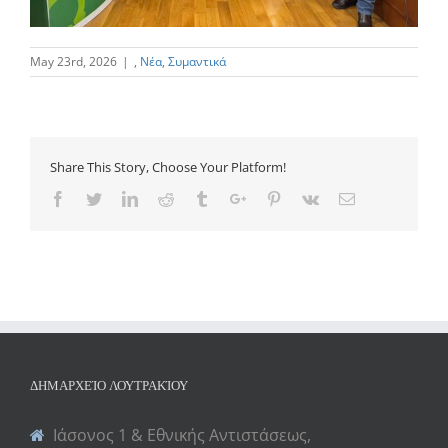
May 23rd, 2026
|
,
Νέα
,
Συμαντικά
Share This Story, Choose Your Platform!
Facebook
Twitter
Linkedin
Reddit
Tumblr
Google+
Pinterest
Vk
Email
ΔΗΜΑΡΧΕΊΟ ΛΟΥΤΡΑΚΊΟΥ
Ιάσονος 1 & Εθνικής Αντιστάσεως,