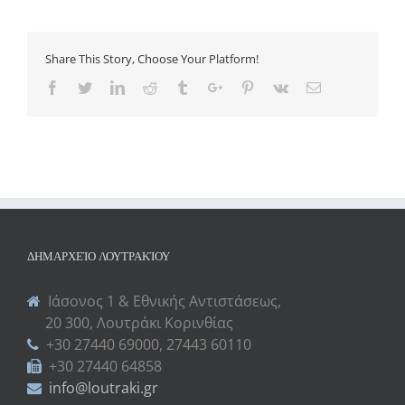
Share This Story, Choose Your Platform!
Facebook
Twitter
Linkedin
Reddit
Tumblr
Google+
Pinterest
Vk
Email
ΔΗΜΑΡΧΕΊΟ ΛΟΥΤΡΑΚΊΟΥ
Ιάσονος 1 & Εθνικής Αντιστάσεως,
20 300, Λουτράκι Κορινθίας
+30 27440 69000, 27443 60110
+30 27440 64858
info@loutraki.gr