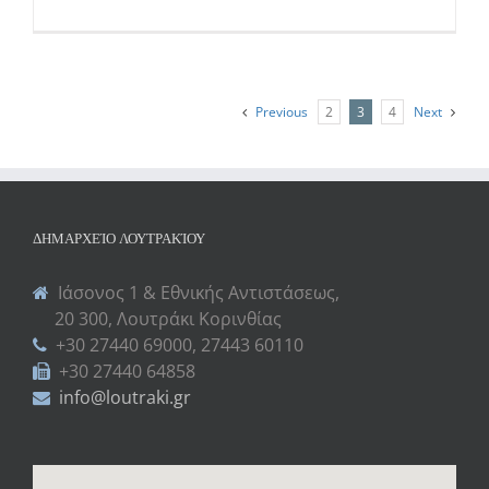
Previous
2
3
4
Next
ΔΗΜΑΡΧΕΊΟ ΛΟΥΤΡΑΚΊΟΥ
Ιάσονος 1 & Εθνικής Αντιστάσεως,
20 300, Λουτράκι Κορινθίας
+30 27440 69000, 27443 60110
+30 27440 64858
info@loutraki.gr