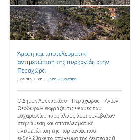
Άμεση και αποτελεσματική
αντιμετώπιση της πυρκαγιάς στην
Περαχώρα
June 9th, 2026
|
,
Νέα
,
Συμαντικά
Ο Δήμος Λουτρακίου – Περαχώρας – Αγίων
Θεοδώρων εκφράζει τις θερμές του
ευχαριστίες προς όλους όσοι συνέβαλαν
στην άμεση και αποτελεσματική
αντιμετώπιση της πυρκαγιάς που
εκδηλώθηκε το απόγευμα της Δευτέρας 8