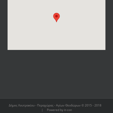
Δήμος Λουτρακίου - Περαχώρας - Αγίων Θεοδώρων © 2015 - 2018
| Powered by it-con