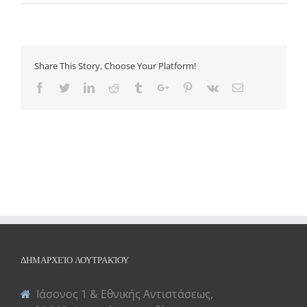
Share This Story, Choose Your Platform!
Facebook
Twitter
Linkedin
Reddit
Tumblr
Google+
Pinterest
Vk
Email
ΔΗΜΑΡΧΕΊΟ ΛΟΥΤΡΑΚΊΟΥ
Ιάσονος 1 & Εθνικής Αντιστάσεως,