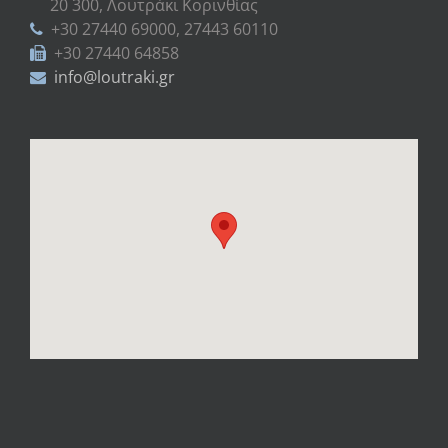
20 300, Λουτράκι Κορινθίας
+30 27440 69000, 27443 60110
+30 27440 64858
info@loutraki.gr