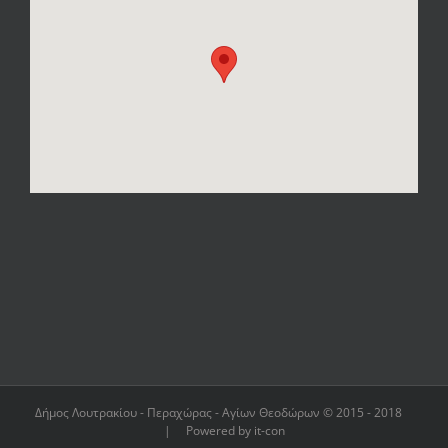
Δήμος Λουτρακίου - Περαχώρας - Αγίων Θεοδώρων © 2015 - 2018
| Powered by it-con