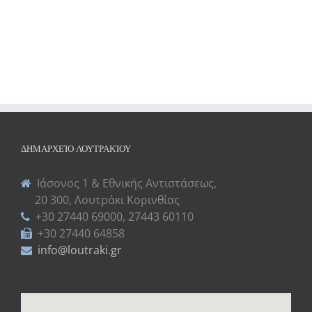
ΔΗΜΑΡΧΕΊΟ ΛΟΥΤΡΑΚΊΟΥ
Ιάσονος 1 & Εθνικής Αντιστάσεως,
20 300, Λουτράκι Κορινθίας
+30 27440 69000, 27443 60110
+30 27440 64858
info@loutraki.gr