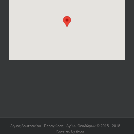
Δήμος Λουτρακίου - Περαχώρας - Αγίων Θεοδώρων © 2015 - 2018
| Powered by it-con