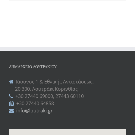
ΔΗΜΑΡΧΕΊΟ ΛΟΥΤΡΑΚΊΟΥ
Ιάσονος 1 & Εθνικής Αντιστάσεως,
20 300, Λουτράκι Κορινθίας
+30 27440 69000, 27443 60110
+30 27440 64858
info@loutraki.gr