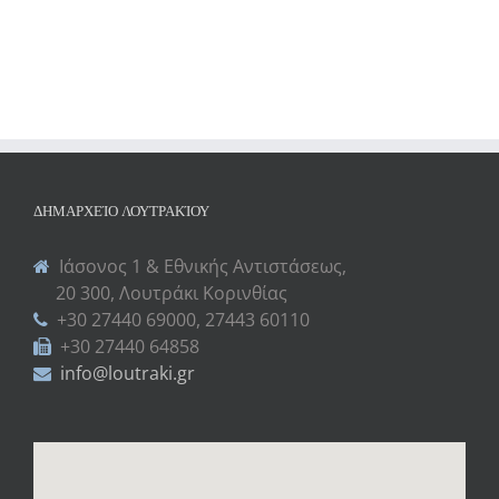
ΔΗΜΑΡΧΕΊΟ ΛΟΥΤΡΑΚΊΟΥ
Ιάσονος 1 & Εθνικής Αντιστάσεως,
20 300, Λουτράκι Κορινθίας
+30 27440 69000, 27443 60110
+30 27440 64858
info@loutraki.gr