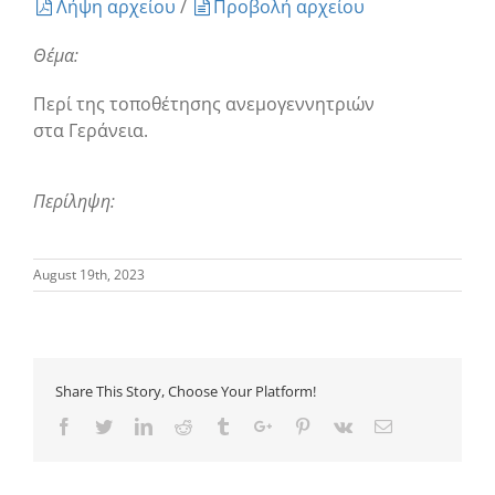
Λήψη αρχείου
/
Προβολή αρχείου
Θέμα:
Περί της τοποθέτησης ανεμογεννητριών
στα Γεράνεια.
Περίληψη:
August 19th, 2023
Share This Story, Choose Your Platform!
Facebook
Twitter
Linkedin
Reddit
Tumblr
Google+
Pinterest
Vk
Email