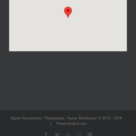
Δήμος Λουτρακίου - Περαχώρας - Αγίων Θεοδώρων © 2015 - 2018
| Powered by it-con
Facebook
Twitter
Google+
Email
YouTube