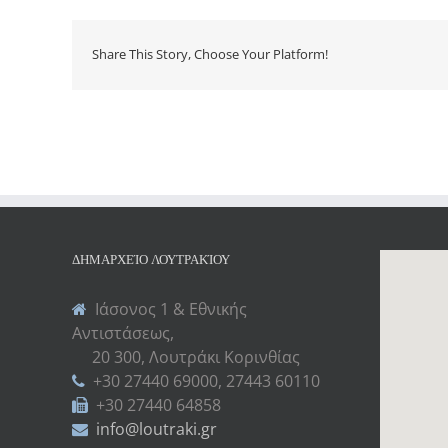
Share This Story, Choose Your Platform!
ΔΗΜΑΡΧΕΊΟ ΛΟΥΤΡΑΚΊΟΥ
Ιάσονος 1 & Εθνικής
Αντιστάσεως,
20 300, Λουτράκι Κορινθίας
+30 27440 69000, 27443 60110
+30 27440 64858
info@loutraki.gr