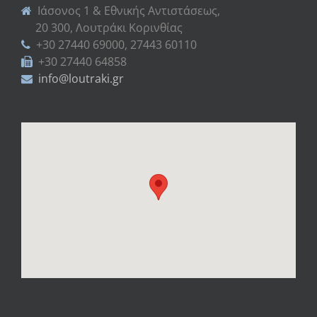
Ιάσονος 1 & Εθνικής Αντιστάσεως,
20 300, Λουτράκι Κορινθίας
+30 27440 69000, 27443 60110
+30 27440 64858
info@loutraki.gr