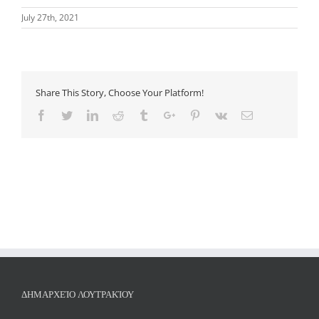
July 27th, 2021
Share This Story, Choose Your Platform!
Facebook
Twitter
Linkedin
Reddit
Tumblr
Google+
Pinterest
Vk
Email
ΔΗΜΑΡΧΕΊΟ ΛΟΥΤΡΑΚΊΟΥ