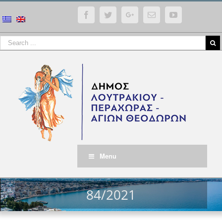
Facebook
Twitter
Google+
Email
YouTube
Menu
84/2021