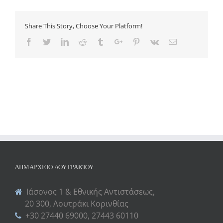
Share This Story, Choose Your Platform!
Facebook
Twitter
Linkedin
Reddit
Tumblr
Google+
Pinterest
Vk
Email
ΔΗΜΑΡΧΕΊΟ ΛΟΥΤΡΑΚΊΟΥ
Ιάσονος 1 & Εθνικής Αντιστάσεως,
20 300, Λουτράκι Κορινθίας
+30 27440 69000, 27443 60110