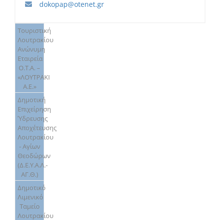
dokopap@otenet.gr
Τουριστική
Λουτρακίου
Ανώνυμη
Εταιρεία
Ο.Τ.Α. –
«ΛΟΥΤΡΑΚΙ
Α.Ε.»
Δημοτική
Επιχείρηση
Ύδρευσης
Αποχέτευσης
Λουτρακίου
- Αγίων
Θεοδώρων
(Δ.Ε.Υ.Α.Λ.-
ΑΓ.Θ.)
Δημοτικό
Λιμενικό
Ταμείο
Λουτρακίου