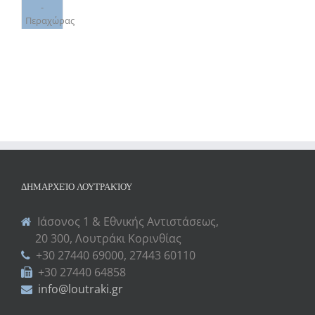
-
Περαχώρας
ΔΗΜΑΡΧΕΊΟ ΛΟΥΤΡΑΚΊΟΥ
Ιάσονος 1 & Εθνικής Αντιστάσεως,
20 300, Λουτράκι Κορινθίας
+30 27440 69000, 27443 60110
+30 27440 64858
info@loutraki.gr