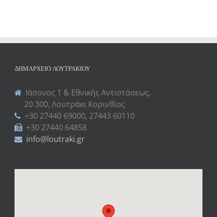
ΔΗΜΑΡΧΕΊΟ ΛΟΥΤΡΑΚΊΟΥ
Ιάσονος 1 & Εθνικής Αντιστάσεως,
20 300, Λουτράκι Κορινθίας
+30 27440 69000, 27443 60110
+30 27440 64858
info@loutraki.gr