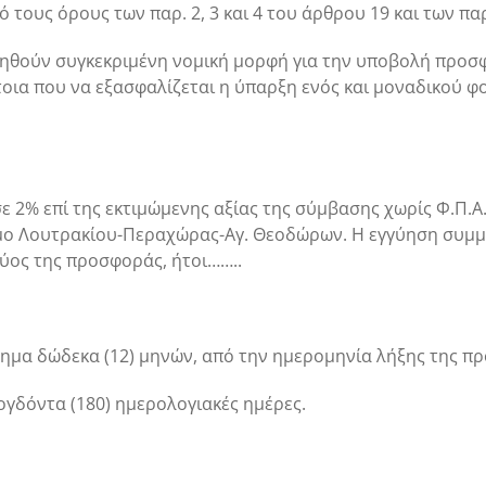
ους όρους των παρ. 2, 3 και 4 του άρθρου 19 και των παρ. 
ιβληθούν συγκεκριμένη νομική μορφή για την υποβολή προσ
έτοια που να εξασφαλίζεται η ύπαρξη ενός και μοναδικού 
 2% επί της εκτιμώμενης αξίας της σύμβασης χωρίς Φ.Π.Α.
ήμο Λουτρακίου-Περαχώρας-Αγ. Θεοδώρων. Η εγγύηση συμμε
χύος της προσφοράς, ήτοι……..
τημα δώδεκα (12) μηνών, από την ημερομηνία λήξης της 
ογδόντα (180) ημερολογιακές ημέρες.