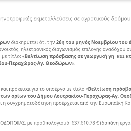
τηνοτροφικές εκμεταλλεύσεις σε αγροτικούς δρόμου
ώρων
διακηρύττει ότι την
26
η
του μηνός Νοεμβρίου του έτ
νοικτός, ηλεκτρονικός διαγωνισμός επιλογής αναδόχου σ
με τίτλο: «
Βελτίωση πρόσβασης σε γεωργική γη και κτ
κίου-Περαχώρας-Αγ. Θεοδώρων
».
 και πρόκειται για το υποέργο με τίτλο «
Βελτίωση πρόσβα
ς των ορίων του Δήμου Λουτρακίου-Περαχώρας-Αγ. Θε
και η συγχρηματοδότηση προέρχεται από την Ευρωπαϊκή Κ
 ΟΔΟΠΟΙΙΑΣ, με προϋπολογισμό 637.610,78 € (δαπάνη εργασ