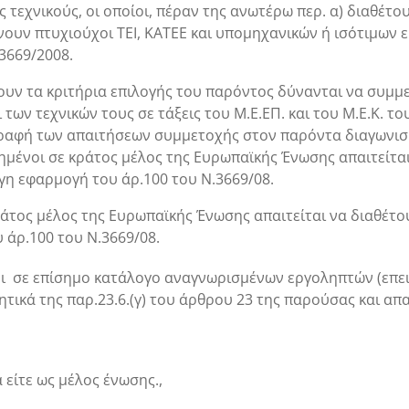
υς τεχνικούς, οι οποίοι, πέραν της ανωτέρω περ. α) διαθέτο
άνουν πτυχιούχοι ΤΕΙ, ΚΑΤΕΕ και υπομηχανικών ή ισότιμων
3669/2008.
ώνουν τα κριτήρια επιλογής του παρόντος δύνανται να συμ
των τεχνικών τους σε τάξεις του Μ.Ε.ΕΠ. και του Μ.Ε.Κ. τ
ιγραφή των απαιτήσεων συμμετοχής στον παρόντα διαγωνισμ
τημένοι σε κράτος μέλος της Ευρωπαϊκής Ένωσης απαιτείτα
η εφαρμογή του άρ.100 του Ν.3669/08.
ράτος μέλος της Ευρωπαϊκής Ένωσης απαιτείται να διαθέτ
άρ.100 του Ν.3669/08.
οι σε επίσημο κατάλογο αναγνωρισμένων εργοληπτών (επει
τικά της παρ.23.6.(γ) του άρθρου 23 της παρούσας και απα
 είτε ως μέλος ένωσης.
,