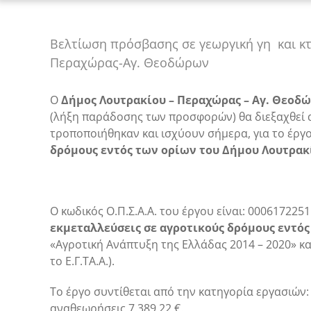
Βελτίωση πρόσβασης σε γεωργική γη και κ
Περαχώρας-Αγ. Θεοδώρων
Ο
Δήμος Λουτρακίου – Περαχώρας – Αγ. Θεοδ
(λήξη παράδοσης των προσφορών) θα διεξαχθεί α
τροποποιήθηκαν και ισχύουν σήμερα, για το έργο 
δρόμους εντός των ορίων του Δήμου Λουτρα
Ο κωδικός Ο.Π.Σ.Α.Α. του έργου είναι: 0006172251
εκμεταλλεύσεις σε αγροτικούς δρόμους εντό
«Αγροτική Ανάπτυξη της Ελλάδας 2014 – 2020» 
το Ε.Γ.ΤΑ.Α.).
Το έργο συντίθεται από την κατηγορία εργασιών:
αναθεωρήσεις 7.389,22 €.