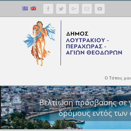
Facebook
Twitter
Google+
Email
YouTube
Ο Τόπος μα
Βελτίωση πρόσβασης σε γ
δρόμους εντός των