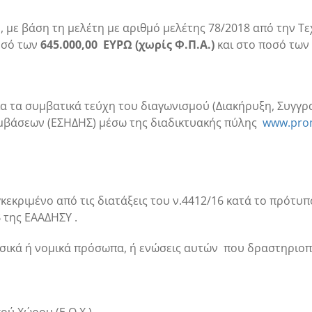
με βάση τη μελέτη με αριθμό μελέτης 78/2018 από την Τε
οσό των
645.000,00 ΕΥΡΩ (χωρίς Φ.Π.Α.)
και στο ποσό των
α τα συμβατικά τεύχη του διαγωνισμού (Διακήρυξη, Συγγρ
μβάσεων (ΕΣΗΔΗΣ) μέσω της διαδικτυακής πύλης
www.prom
γκεκριμένο από τις διατάξεις του ν.4412/16 κατά το πρότυ
 της ΕΑΑΔΗΣΥ .
σικά ή νομικά πρόσωπα, ή ενώσεις αυτών
που δραστηριοπ