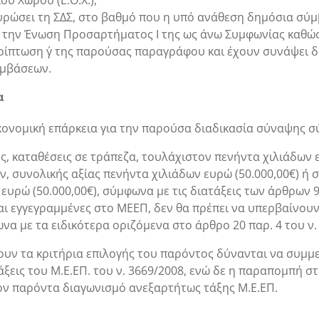
ύ Χώρου (Ε.Ο.Χ.),
υρώσει τη ΣΔΣ, στο βαθμό που η υπό ανάθεση δημόσια σύμ
 με την Ένωση Προσαρτήματος I της ως άνω Συμφωνίας καθώς
ερίπτωση γ΄ της παρούσας παραγράφου και έχουν συνάψει δ
υμβάσεων.
α
ονομική επάρκεια για την παρούσα διαδικασία σύναψης σύμ
, καταθέσεις σε τράπεζα, τουλάχιστον πενήντα χιλιάδων ευ
τών, συνολικής αξίας πενήντα χιλιάδων ευρώ (50.000,00€) ή
ευρώ (50.000,00€), σύμφωνα με τις διατάξεις των άρθρων 99
ίναι εγγεγραμμένες στο ΜΕΕΠ, δεν θα πρέπει να υπερβαίνο
με τα ειδικότερα οριζόμενα στο άρθρο 20 παρ. 4 του ν. 
ώνουν τα κριτήρια επιλογής του παρόντος δύνανται να συμ
ξεις του Μ.Ε.ΕΠ. του ν. 3669/2008, ενώ δε η παραπομπή στ
ν παρόντα διαγωνισμό ανεξαρτήτως τάξης Μ.Ε.ΕΠ.