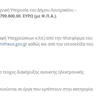
χνική Υπηρεσία του Δήμου Λουτρακίου –
799.800,00. ΕΥΡΩ (με Φ.Π.Α.).
αφή Υποχρεώσεων κ.λπ.) από
την πλατφόρμα του
itheus.gov.gr
καθώς και από την ιστοσελίδα
του
πο τεύχος διακήρυξης ανοικτής ηλεκτρονικής
οιούνται
σε έργα που εμπίπτουν στην κατηγορία