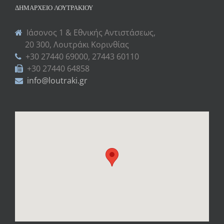
ΔΗΜΑΡΧΕΊΟ ΛΟΥΤΡΑΚΊΟΥ
Ιάσονος 1 & Εθνικής Αντιστάσεως,
20 300, Λουτράκι Κορινθίας
+30 27440 69000, 27443 60110
+30 27440 64858
info@loutraki.gr