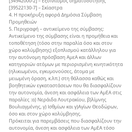
[34942000-2] – Εξοπλισμός σηματοδότησης
[39522130-7] – Σκίαστρα
4. Η προκήρυξη αφορά Δημόσια Σύμβαση
Προμηθειών
5. Περιγραφή – αντικείμενο της σύμβασης:
Αντικείμενο της σύμβασης είναι η προμήθεια και
τοποθέτηση (τόσο στην παραλία όσο και στον
χώρο κολύμβησης) εξοπλισμού κατάλληλου για
την αυτόνομη πρόσβαση ΑμεΑ και άλλων
κατηγοριών ατόμων με περιορισμένη κινητικότητα
(ηλικιωμένοι, εγκυμονούσες, άτομα με
μειωμένη όραση, κ.λπ.) στη θάλασσα καθώς και
βοηθητικών εγκαταστάσεων που θα διασφαλίζουν
την αυτονομία, άνεση και ασφάλεια των ΑμΕΑ στις
παραλίες :α) Νεράιδα Λουτρακίου, β)λίμνης
Βουλιαγμένης, γ) Ισθμίων και γ)Αγίων Θεοδώρων,
όσο και στον χώρο κολύμβησης.
Πρόκειται για παρεμβάσεις που διασφαλίζουν την
αυτονομία, άνεση και ασφάλεια των ΑμΕΑ τόσο