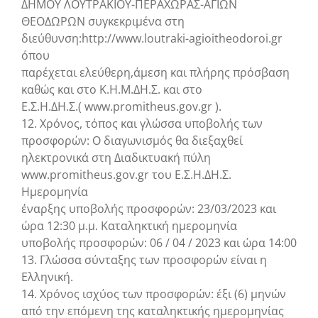
ΔΗΜΟΥ ΛΟΥΤΡΑΚΙΟΥ-ΠΕΡΑΧΩΡΑΣ-ΑΓΙΩΝ
ΘΕΟΔΩΡΩΝ συγκεκριμένα στη
διεύθυνση:http://www.loutraki-agioitheodoroi.gr
όπου
παρέχεται ελεύθερη,άμεση και πλήρης πρόσβαση
καθώς και στο Κ.Η.Μ.ΔΗ.Σ. και στο
Ε.Σ.Η.ΔΗ.Σ.( www.promitheus.gov.gr ).
12. Χρόνος, τόπος και γλώσσα υποβολής των
προσφορών: Ο διαγωνισμός θα διεξαχθεί
ηλεκτρονικά στη Διαδικτυακή πύλη
www.promitheus.gov.gr του Ε.Σ.Η.ΔΗ.Σ.
Ημερομηνία
έναρξης υποβολής προσφορών: 23/03/2023 και
ώρα 12:30 μ.μ. Καταληκτική ημερομηνία
υποβολής προσφορών: 06 / 04 / 2023 και ώρα 14:00
13. Γλώσσα σύνταξης των προσφορών είναι η
Ελληνική.
14. Χρόνος ισχύος των προσφορών: έξι (6) μηνών
από την επόμενη της καταληκτικής ημερομηνίας