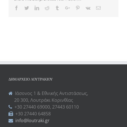
Facebook
Twitter
Linkedin
Reddit
Tumblr
Google+
Pinterest
Vk
Email
ΔΗΜΑΡΧΕΊΟ ΛΟΥΤΡΑΚΊΟΥ
Ιάσονος 1 & Εθνικής Αντιστάσεως,
20 300, Λουτράκι Κορινθίας
+30 27440 69000, 27443 60110
+30 27440 64858
info@loutraki.gr