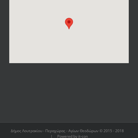
Δήμος Λουτρακίου - Περαχώρας - Αγίων Θεοδώρων © 2015 - 2018
| Powered by it-con