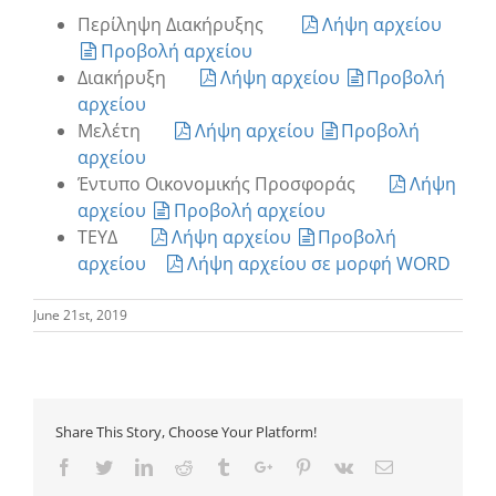
Περίληψη Διακήρυξης
Λήψη αρχείου
Προβολή αρχείου
Διακήρυξη
Λήψη αρχείου
Προβολή
αρχείου
Μελέτη
Λήψη αρχείου
Προβολή
αρχείου
Έντυπο Οικονομικής Προσφοράς
Λήψη
αρχείου
Προβολή αρχείου
ΤΕΥΔ
Λήψη αρχείου
Προβολή
αρχείου
Λήψη αρχείου σε μορφή WORD
June 21st, 2019
Share This Story, Choose Your Platform!
Facebook
Twitter
Linkedin
Reddit
Tumblr
Google+
Pinterest
Vk
Email