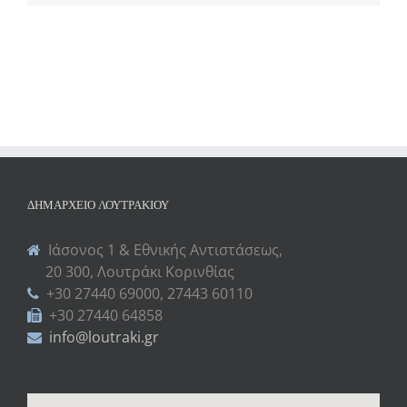
ΔΗΜΑΡΧΕΊΟ ΛΟΥΤΡΑΚΊΟΥ
Ιάσονος 1 & Εθνικής Αντιστάσεως,
20 300, Λουτράκι Κορινθίας
+30 27440 69000, 27443 60110
+30 27440 64858
info@loutraki.gr