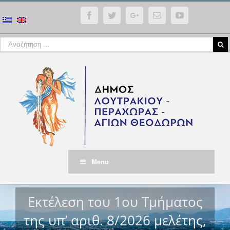
Facebook
Twitter
Google+
Email
YouTube
Menu
Εκτέλεση του 1ου Τμήματος
της υπ’ αριθ. 8/2026 μελέτης,