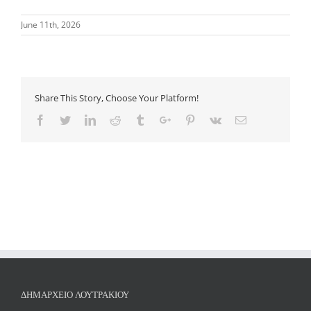
June 11th, 2026
Share This Story, Choose Your Platform!
Facebook
Twitter
Linkedin
Reddit
Tumblr
Google+
Pinterest
Vk
Email
ΔΗΜΑΡΧΕΊΟ ΛΟΥΤΡΑΚΊΟΥ