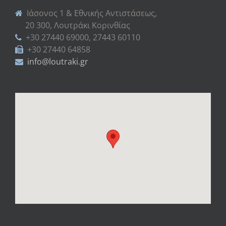
Ιάσονος 1 & Εθνικής Αντιστάσεως,
20 300, Λουτράκι Κορινθίας
+30 27440 69000, 27443 60110
+30 27440 64858
info@loutraki.gr