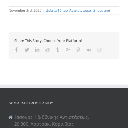
November 3rd, 2025
|
Δελτία Τύπου
,
Ανακοινώσεις
,
Σημαντικά
Share This Story, Choose Your Platform!
Facebook
Twitter
Linkedin
Reddit
Tumblr
Google+
Pinterest
Vk
Email
ΔΗΜΑΡΧΕΊΟ ΛΟΥΤΡΑΚΊΟΥ
Ιάσονος 1 & Εθνικής Αντιστάσεως,
20 300, Λουτράκι Κορινθίας