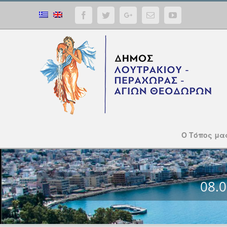
Facebook
Twitter
Google+
Email
YouTube
Ο Τόπος μα
08.