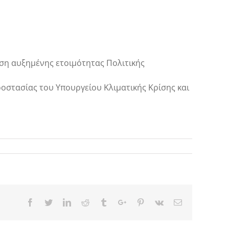
αση αυξημένης ετοιμότητας Πολιτικής
οστασίας του Υπουργείου Κλιματικής Κρίσης και
Facebook
Twitter
Linkedin
Reddit
Tumblr
Google+
Pinterest
Vk
Email