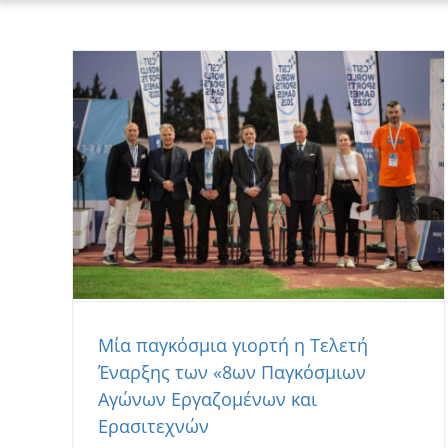
Μία παγκόσμια γιορτή η Τελετή
Έναρξης των «8ων Παγκόσμιων
Αγώνων Εργαζομένων και
Ερασιτεχνών