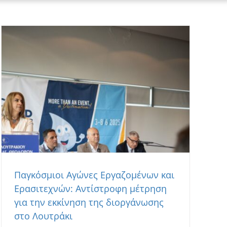
Παγκόσμιοι Αγώνες Εργαζομένων και
Ερασιτεχνών: Αντίστροφη μέτρηση
για την εκκίνηση της διοργάνωσης
στο Λουτράκι