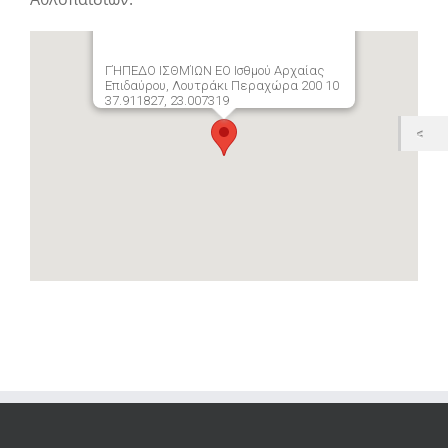
ΓΉΠΕΔΟ ΙΣΘΜΊΩΝ ΕΟ Ισθμού Αρχαίας
Επιδαύρου, Λουτράκι Περαχώρα 200 10
37.911827, 23.007319