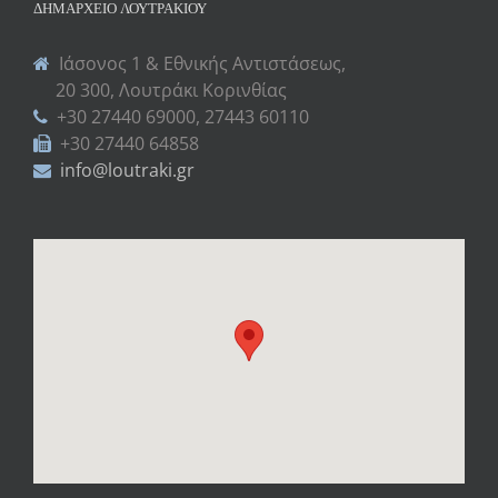
ΔΗΜΑΡΧΕΊΟ ΛΟΥΤΡΑΚΊΟΥ
Ιάσονος 1 & Εθνικής Αντιστάσεως,
20 300, Λουτράκι Κορινθίας
+30 27440 69000, 27443 60110
+30 27440 64858
info@loutraki.gr