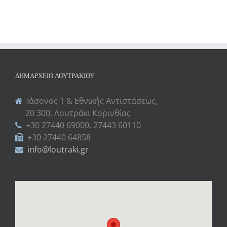
ΔΗΜΑΡΧΕΊΟ ΛΟΥΤΡΑΚΊΟΥ
Ιάσονος 1 & Εθνικής Αντιστάσεως,
20 300, Λουτράκι Κορινθίας
+30 27440 69000, 27443 60110
+30 27440 64858
info@loutraki.gr