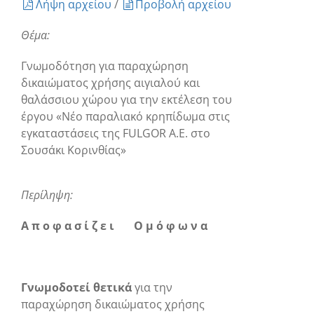
Λήψη αρχείου
/
Προβολή αρχείου
Θέμα:
Γνωμοδότηση για παραχώρηση
δικαιώματος χρήσης αιγιαλού και
θαλάσσιου χώρου για την εκτέλεση του
έργου «Νέο παραλιακό κρηπίδωμα στις
εγκαταστάσεις της FULGOR Α.Ε. στο
Σουσάκι Κορινθίας»
Περίληψη:
Α π ο φ α σ ί ζ ε ι Ο μ ό φ ω ν α
Γνωμοδοτεί θετικά
για
την
παραχώρηση δικαιώματος χρήσης