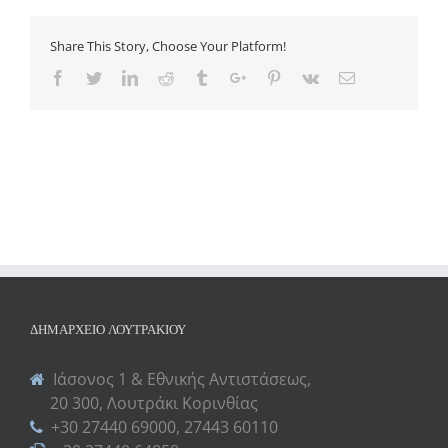
Share This Story, Choose Your Platform!
Facebook
Twitter
Linkedin
Reddit
Tumblr
Google+
Pinterest
Vk
Email
ΔΗΜΑΡΧΕΊΟ ΛΟΥΤΡΑΚΊΟΥ
Ιάσονος 1 & Εθνικής Αντιστάσεως,
20 300, Λουτράκι Κορινθίας
+30 27440 69000, 27443 60110