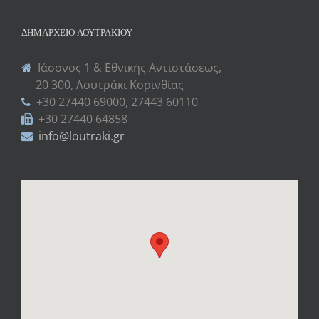
ΔΗΜΑΡΧΕΊΟ ΛΟΥΤΡΑΚΊΟΥ
Ιάσονος 1 & Εθνικής Αντιστάσεως,
20 300, Λουτράκι Κορινθίας
+30 27440 69000, 27443 60110
+30 27440 64858
info@loutraki.gr