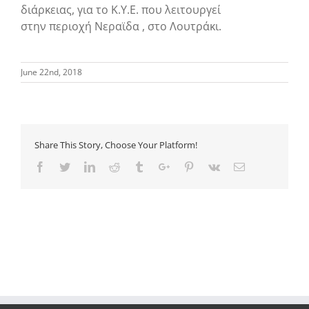
διάρκειας, για το Κ.Υ.Ε. που λειτουργεί
στην περιοχή Νεραϊδα , στο Λουτράκι.
June 22nd, 2018
Share This Story, Choose Your Platform!
Facebook
Twitter
Linkedin
Reddit
Tumblr
Google+
Pinterest
Vk
Email