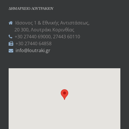
ΔΗΜΑΡΧΕΊΟ ΛΟΥΤΡΑΚΊΟΥ
Ιάσονος 1 & Εθνικής Αντιστάσεως,
20 300, Λουτράκι Κορινθίας
+30 27440 69000, 27443 60110
+30 27440 64858
info@loutraki.gr