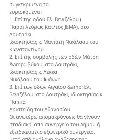
συγκεκριμένα τα
ευρισκόμενα :
1. Επί της οδού Ελ. Βενιζέλου (
Παραπλεύρως Κατ/τος JEMA), στο
Λουτράκι,
ιδιοκτησίας κ. Μανιάτη Νικόλαου του
Κωνσταντίνου
2. Επί της συμβολής των οδών Μάτση
&amp; Ιβύκου, στο Λουτράκι,
ιδιοκτησίας κ. Λέκκα
Νικόλαου του Ιωάννη
3. Επί των οδών Αιγαίου &amp; Ελ.
Βενιζέλου, στο Λουτράκι, ιδιοκτησίας κ.
Παππά
Αριστείδη του Αθανασίου.
Οι ανωτέρω απομακρύνσεις θα γίνουν
σταδιακά, από συνεργείο του Δήμου ή
εξειδικευμένο εξωτερικό συνεργείο,
μετά από ανάλογη ανάθεσης της