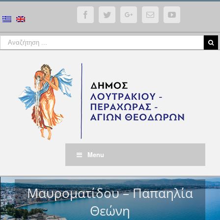
Facebook
Twitter
Google+
Email
YouTube
Menu
Μαυροματίδου – Παπαηλία
Θεώνη