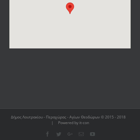
Δήμος Λουτρακίου - Περαχώρας - Αγίων Θεοδώρων © 2015 - 2018
| Powered by it-con
Facebook
Twitter
Google+
Email
YouTube