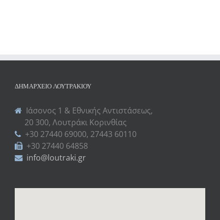
ΔΗΜΑΡΧΕΊΟ ΛΟΥΤΡΑΚΊΟΥ
Ιάσονος 1 & Εθνικής Αντιστάσεως,
20 300, Λουτράκι Κορινθίας
+30 27440 69000, 27443 60110
+30 27440 64858
info@loutraki.gr