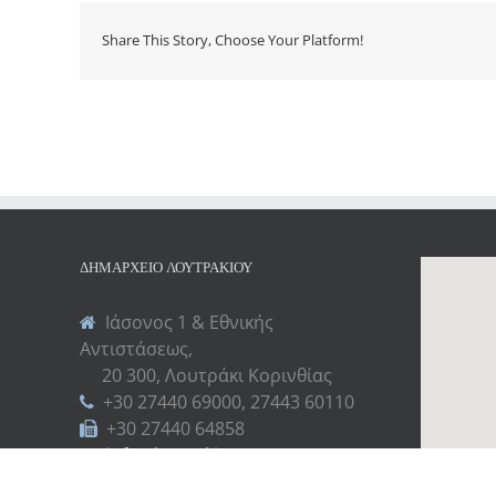
Share This Story, Choose Your Platform!
ΔΗΜΑΡΧΕΊΟ ΛΟΥΤΡΑΚΊΟΥ
Ιάσονος 1 & Εθνικής
Αντιστάσεως,
20 300, Λουτράκι Κορινθίας
+30 27440 69000, 27443 60110
+30 27440 64858
info@loutraki.gr