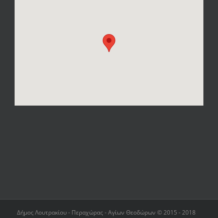
Δήμος Λουτρακίου - Περαχώρας - Αγίων Θεοδώρων © 2015 - 2018