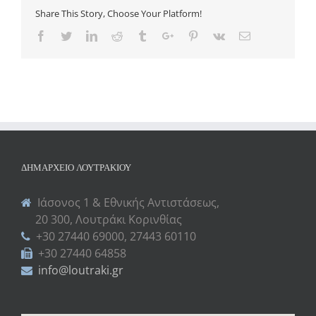
Share This Story, Choose Your Platform!
Facebook
Twitter
Linkedin
Reddit
Tumblr
Google+
Pinterest
Vk
Email
ΔΗΜΑΡΧΕΊΟ ΛΟΥΤΡΑΚΊΟΥ
Ιάσονος 1 & Εθνικής Αντιστάσεως,
20 300, Λουτράκι Κορινθίας
+30 27440 69000, 27443 60110
+30 27440 64858
info@loutraki.gr