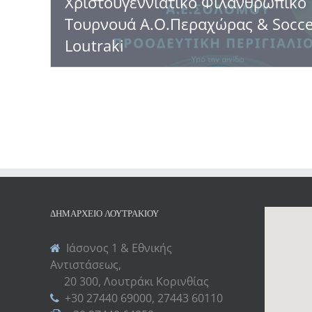
Χριστουγεννιάτικο Φιλανθρωπικό
Τουρνουά Α.Ο.Περαχώρας & Soccer
Loutraki
ΔΗΜΑΡΧΕΊΟ ΛΟΥΤΡΑΚΊΟΥ
Ιάσονος 1 & Εθνικής
Αντιστάσεως,
20 300, Λουτράκι Κορινθίας
+30 27440 69000, 27443 60110